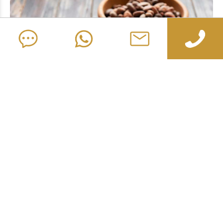
Качество и физические свойства
Для производителей шоколада какао масло — это не просто
жир, а структурная основа готового продукта. Температура
плавления, кристаллическое поведение и чистота масла
определяют, правильно ли темперируется шоколад,
сохраняет ли глянец на полке и чисто ли тает во рту.
Наше какао масло PPP имеет температуру плавления 32–
35°C, чуть ниже температуры тела. Именно это создаёт
ощущение «тающего во рту» шоколада. Узкий диапазон
плавления также обеспечивает чистое извлечение из форм и
предсказуемое поведение при темперировании —
кристаллы Формы V формируются стабильно.
Содержание свободных жирных кислот — ниже 1,75%, что