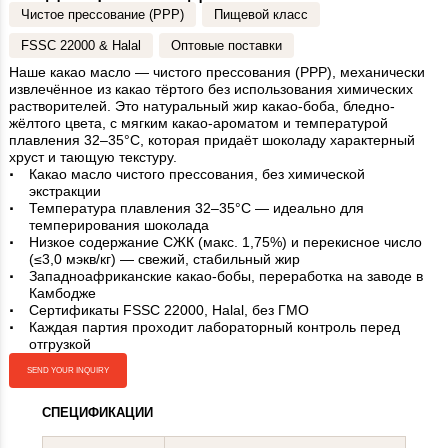
Чистое прессование (PPP)
Пищевой класс
FSSC 22000 & Halal
Оптовые поставки
Наше какао масло — чистого прессования (PPP), механически
извлечённое из какао тёртого без использования химических
растворителей. Это натуральный жир какао-боба, бледно-
жёлтого цвета, с мягким какао-ароматом и температурой
плавления 32–35°C, которая придаёт шоколаду характерный
хруст и тающую текстуру.
Какао масло чистого прессования, без химической
экстракции
Температура плавления 32–35°C — идеально для
темперирования шоколада
Низкое содержание СЖК (макс. 1,75%) и перекисное число
(≤3,0 мэкв/кг) — свежий, стабильный жир
Западноафриканские какао-бобы, переработка на заводе в
Камбодже
Сертификаты FSSC 22000, Halal, без ГМО
Каждая партия проходит лабораторный контроль перед
отгрузкой
SEND YOUR INQUIRY
СПЕЦИФИКАЦИИ